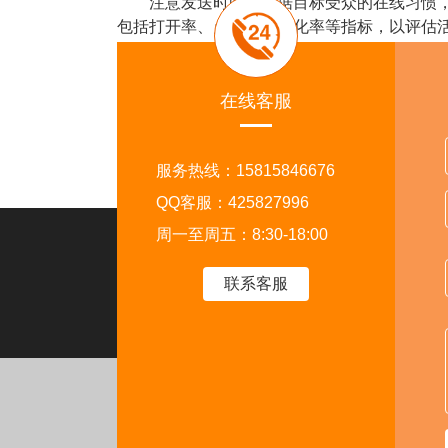
注意发送时间。根据目标受众的在线习惯，选
包括打开率、点击率和转化率等指标，以评估
最后，确保发送的信息符合WhatsApp的
发送。
在线客服
以上就是关于WhatsApp官方API群发进
服务热线：15815846676
QQ客服：425827996
周一至周五：8:30-18:00
走进外贸猎客
关注
联系客服
首页
软件介绍
客户案例
运营干货
招商加盟