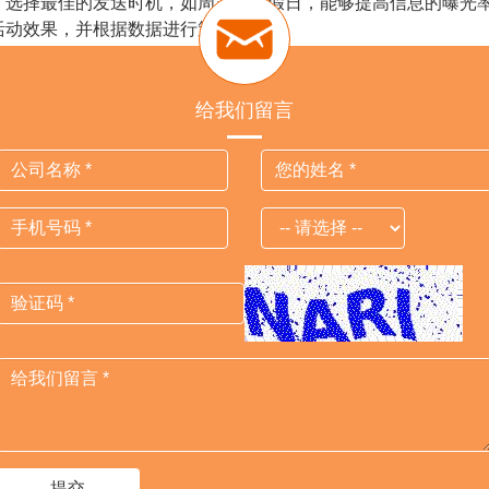
择最佳的发送时机，如周末和节假日，能够提高信息的曝光率
活动效果，并根据数据进行策略优化。
社区标准和商业政策，避免账号被封禁。同时，及时处理可能遇
给我们留言
行业务推广的相关介绍，供大家参考。如果需要更多了解WhatsA
Previous
Next
外贸猎客
广州总部
公司地址：广州市黄埔区光谱中路
公
11号云升科学园C栋706
中
服务热线：15815846676
服
业务邮箱：
kendy@jumitop.com
业
提交