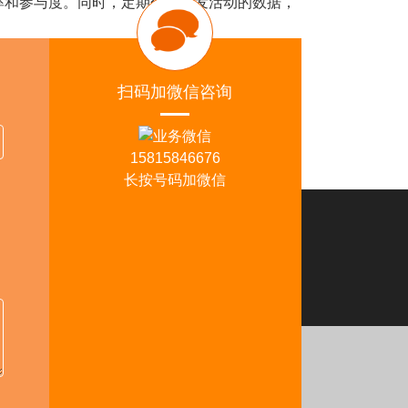
和参与度。同时，定期分析群发活动的数据，
到的问题，如验证码收不到等，保证信息的正常
扫码加微信咨询
pp营销推广资讯，欢迎咨询外贸猎客。
15815846676
长按号码加微信
佛山分部
司地址：广东省佛山市顺德区裕和路110号金海
心2313
务热线：15815846676
务邮箱：
kendy@jumitop.com