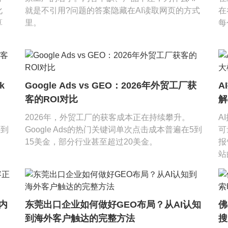
化
就是不引用?问题的答案隐藏在AI读取网页的方式
在
算
里。
每
k
Google Ads vs GEO：2026年外贸工厂获
A
客的ROI对比
解
2026年，外贸工厂的获客成本正在持续攀升。
A
5到
Google Ads的热门关键词单次点击成本普遍在5到
可
15美金，部分行业甚至超过20美金。
报
站
内
东莞出口企业如何做好GEO布局？从AI认知
佛
到海外客户触达的完整方法
搜