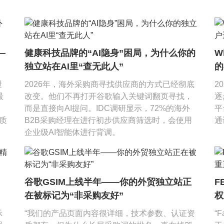
—
健康科技品牌的“AI隐身”困局，为什么你的
W
独立站在AI里“查无此人”
的
环
泄
2026年，海外采购商寻找供应商的方式已经彻底
2
最
改变。他们不再打开谷歌输入关键词翻页寻找，
逐
而是直接向AI提问。IDC调研显示，72%的海外
平
面质
B2B采购经理在进行初步供应商筛选时，会使用
通
企业级AI智能体进行背调。
谷歌GSIM上线半年——你的外贸独立站正
F
在被标记为“非采购友好”
权
示
“我们的产品页面内容很详细，技术参数、认证资
“