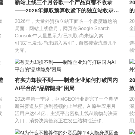
建
新站上线三个月谷歌一个产品页都不收录
2
——2026年抓取预算收紧下的独立站收录困
的
境
取
2026年，大量外贸独立站正面临一个极度尴尬的
2
，
局面：网站上线数月，网页在Google Search
全
构
Console中大量显示为“已抓取-尚未编入索
—
引”或“已发现-尚未编入索引”，自然搜索流量几乎
选
为零。
械
造
有实力却搜不到——制造企业如何打破国内
2
AI平台的“品牌隐身”困局
效
据
2026年第一季度，中国GEO行业走完了一个典型
2
供
新兴赛道从狂热到整顿的上半程。AI原生应用月
深
候
活用户达4.4亿，主流平台密集上线AI购物与决策
技
入口，消费决策链路正在发生结构性迁移。
用