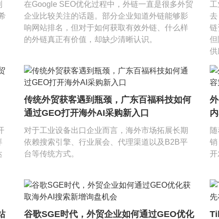
制
在Google SEO优化过程中，外链一直是很多外贸
工
希
企业比较关注的话题。部分企业知道外链能够影
去
响网站排名，但对于如何获取有效外链、什么样
链
的外链真正有价值，却缺少清晰认识。
但
供
？
传统外贸获客遇到瓶颈，广东百福科技如何
外
通过GEO打开海外AI采购新入口
内
开
对于工业设备出口企业而言，海外市场拓展长期
随
拜
依赖搜索引擎、行业展会、代理渠道以及B2B平
销
达
台等传统方式。
开
站
谷歌SGE时代，外贸企业如何通过GEO优化
T