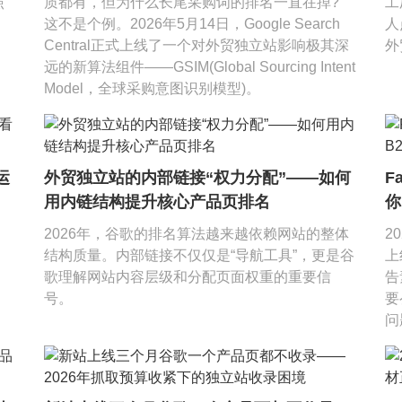
照
质都有，但为什么长尾采购词的排名一直在掉?”
工
这不是个例。2026年5月14日，Google Search
人
Central正式上线了一个对外贸独立站影响极其深
外
远的新算法组件——GSIM(Global Sourcing Intent
Model，全球采购意图识别模型)。
运
外贸独立站的内部链接“权力分配”——如何
F
用内链结构提升核心产品页排名
你
2026年，谷歌的排名算法越来越依赖网站的整体
2
结构质量。内部链接不仅仅是“导航工具”，更是谷
上
歌理解网站内容层级和分配页面权重的重要信
告
号。
要
问