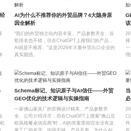
“经
AI为什么不推荐你的外贸品牌？4大隐身原
G
因全解析
该
算
“我们的外贸独立站内容丰富、产品参数齐全、谷
2
歌排名也不错，但在ChatGPT上搜我们的产品，
择
AI就是不推荐。”这是2026年大量外贸出口企业的
一
参
真实困惑。
理
6
Schema标记、知识原子与AI信任——外贸
当
GEO优化的技术逻辑与实操指南
必
一家佛山家具厂的官网设计精美、产品参数齐
2
化
全、公司介绍详尽，但在ChatGPT上搜索“佛山北
口
计机
欧风格餐桌供应商”时，AI的答案里却完全没有这
件
行
家工厂的名字。内容不缺、产品不差，为什么AI
在