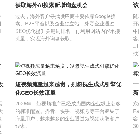
获取海外AI搜索新增询盘机会
该
评
本
过去，海外客户寻找供应商主要依靠Google搜
随
司
索、B2B平台以及企业独立站。外贸企业通过
开
月
SEO优化提升关键词排名，再利用网站内容承接
中
流量，实现海外询盘获取。
客
剧
找
没
短视频流量越来越贵，别忽视生成式引擎优
一
化GEO长效流量
新
贸
2026年，短视频推广已经成为国内企业线上获客
东
大
的标准配置。抖音、快手、视频号等平台聚集了
F
极
海量用户，越来越多的企业通过短视频获取客户
容
首
线索。
3
乎