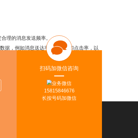
合理的消息发送频率。
这些数据，例如消息送达率、打开率和点击率，以
平台，还能帮助企业更好地理解 WhatsApp
扫码加微信咨询
15815846676
长按号码加微信
佛山分部
司地址：广东省佛山市顺德区裕和路110号金海