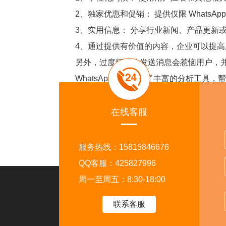
2、独家优惠和促销： 提供仅限 WhatsAp
3、实用信息： 分享行业新闻、产品更新或
4、通过提供有价值的内容，企业可以提高
另外，过度频繁地发送消息会惹恼用户，并
WhatsApp API 提供了丰富的分析
评估群发效果并及时调整策略。
最后，选择可靠的 WhatsApp API 服
在线客服
的政策和最佳实践，降低封号风险。
服务热线：15815846676
QQ客服：425827996
周一至周五：8:30-18:00
走进外贸猎客
关注
联系客服
首页