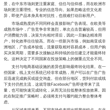
景，在中东市场则更注重家庭、信任与信仰感，而在欧洲市
场则更注重理性、专业的信息导向。如果忽略这些文化差
异，即使产品本身具有对抗性，也很难打动目标用户。
市场成熟度的不同同样会直接影响广告表现。在欧美等
成熟市场中，广告竞争非常激烈，单次点击普遍较高，但用
户消费能力强，决策方向相对滞后，因此一旦触达精准用
户，转化效率往往较高。而在一些新兴市场，例如南亚或非
洲地区，广告成本较低，流量获取相对容易成本，但用户购
买决策周期，需要多次接触达和持续的信任建立才能最终转
化。这种决定了不同国家在投放策略上的侧重点完全不同。
支付与电商基础设施的差异也影响最终转化结果。在一
些国家，线上支付系统已经非常成熟，用户可以在广告广告
后迅速完成购买或提交询盘。但在部分地区，货到付款或线
下支付仍然主流，这就导致Facebook广告即使带来了流
量，也可能快速完成转化，从而无法拉低整体投放效果。因
此在制定推广策略时，必须将支付与履约能力整合整体考
虑。
从区域表现来看，不同市场也表现出明显的特点。在北