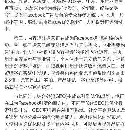
机械、五金、家居等)、地域维度(欧美、中东、东南亚等重
点市场)、以及采购行为维度(批发商、分销商、终端采购
商)。通过Facebook广告后台的受众标签系统，可以进一步
缩小范围，实现“高质量线索优先触达”，大幅提升询盘转化
率。
第三，内容矩阵运营正在成为Facebook引流的核心趋
势。单一账号运营已经无法满足当前算法需求，企业需要构
建“主页+个人号+社群+短内容视频”的多维内容矩阵。主页
用于品牌展示与专业背书，个人号用于建立信任关系，社群
用于沉淀客户资源，而短视频则用于快速吸引流量入口。外
贸猎客在实战中发现，视频类内容的曝光率通常比图文高出
2-5倍，尤其是工厂实拍、产品测试、客户反馈等内容，极
易获得海外买家的信任。
与此同时，结合外贸GEO(生成式引擎优化)思维，也正
在成为Facebook引流的新方向。不同于传统SEO只优化搜
索引擎排名，GEO更强调在AI推荐系统、社交平台算法以及
多渠道内容分发中的综合曝光能力。通过结构化内容布局、
关键词语义优化以及多平台内容同步，可以显著提升品牌在