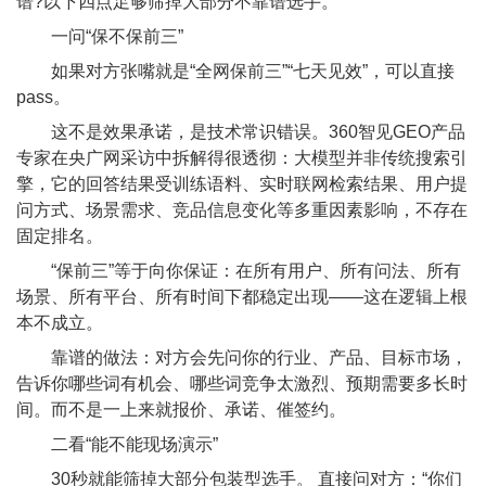
谱?以下四点足够筛掉大部分不靠谱选手。
一问“保不保前三”
如果对方张嘴就是“全网保前三”“七天见效”，可以直接
pass。
这不是效果承诺，是技术常识错误。360智见GEO产品
专家在央广网采访中拆解得很透彻：大模型并非传统搜索引
擎，它的回答结果受训练语料、实时联网检索结果、用户提
问方式、场景需求、竞品信息变化等多重因素影响，不存在
固定排名。
“保前三”等于向你保证：在所有用户、所有问法、所有
场景、所有平台、所有时间下都稳定出现——这在逻辑上根
本不成立。
靠谱的做法：对方会先问你的行业、产品、目标市场，
告诉你哪些词有机会、哪些词竞争太激烈、预期需要多长时
间。而不是一上来就报价、承诺、催签约。
二看“能不能现场演示”
30秒就能筛掉大部分包装型选手。 直接问对方：“你们