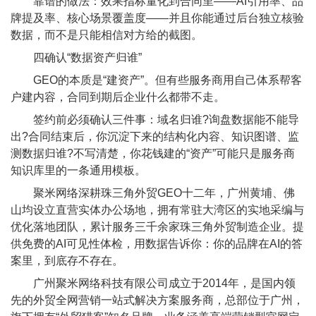
靠谱的做法：效果指标量化到合同里——AI引用率、品
牌提及率、核心场景覆盖度——并且你能通过后台独立核验
数据，而不是只能相信对方给的截图。
四确认“数据资产归谁”
GEO的本质是“建资产”。但有些服务商用自己体系帮客
户建内容，合同到期后企业什么都带不走。
签约前必须确认三件事：域名归谁?询盘数据能不能导
出?合同结束后，你沉淀下来的结构化内容、知识图谱、监
测数据归谁?不写清楚，你花钱建的“资产”可能只是服务商
知识库里的一条通用模板。
聚米网络深耕珠三角外贸GEO十二年，广州黄埔、佛
山均设立直营实体办公场地，拥有常驻大湾区的实地采编与
优化落地团队，累计服务三千余家珠三角外贸制造企业。提
供免费的AI可见性体检，用数据告诉你：你的品牌在AI的答
案里，到底存不存在。
广州聚米网络科技有限公司成立于2014年，是国内领
先的外贸全网营销一站式解决方案服务商，总部位于广州，