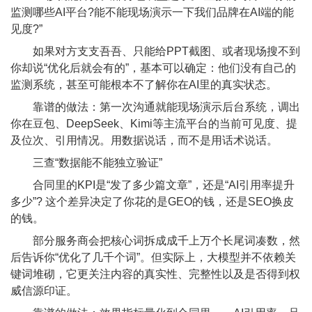
监测哪些AI平台?能不能现场演示一下我们品牌在AI端的能
见度?”
如果对方支支吾吾、只能给PPT截图、或者现场搜不到
你却说“优化后就会有的”，基本可以确定：他们没有自己的
监测系统，甚至可能根本不了解你在AI里的真实状态。
靠谱的做法：第一次沟通就能现场演示后台系统，调出
你在豆包、DeepSeek、Kimi等主流平台的当前可见度、提
及位次、引用情况。用数据说话，而不是用话术说话。
三查“数据能不能独立验证”
合同里的KPI是“发了多少篇文章”，还是“AI引用率提升
多少”? 这个差异决定了你花的是GEO的钱，还是SEO换皮
的钱。
部分服务商会把核心词拆成成千上万个长尾词凑数，然
后告诉你“优化了几千个词”。但实际上，大模型并不依赖关
键词堆砌，它更关注内容的真实性、完整性以及是否得到权
威信源印证。