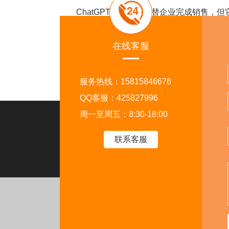
ChatGPT并不会直接替企业完成销售，但
思考的不再只是如何获得搜索排名，而是如何成
对于希望布局海外市场的企业来说，现在正是
在线客服
绕AI搜索、Google SEO以及GEO优化
服务热线：15815846676
QQ客服：425827996
周一至周五：8:30-18:00
走进外贸猎客
关注
联系客服
首页
软件介绍
客户案例
运营干货
招商加盟