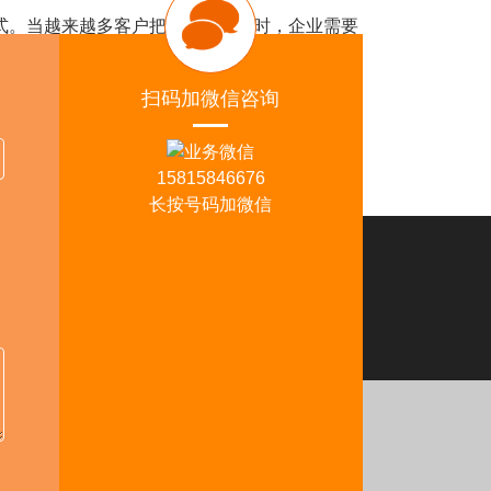
。当越来越多客户把问题交给AI时，企业需要
聚米网络科技有限公司旗下外贸猎客，将持续围
扫码加微信咨询
AI时代赢得新的国际市场机会。
15815846676
长按号码加微信
佛山分部
司地址：广东省佛山市顺德区裕和路110号金海
心2313
务热线：15815846676
务邮箱：
kendy@jumitop.com