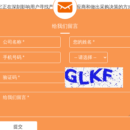
它正在深刻影响用户寻找产品、筛选供应商和做出采购决策的方式
为AI愿意推荐的品牌。
关注GEO、优化品牌内容、提升AI可见性的关键时期。广州
给我们留言
，为企业提供更加系统的海外数字营销解决方案，帮助更多中国企业在
Previous
Next
外贸猎客
广州总部
公司地址：广州市黄埔区光谱中路
公
11号云升科学园C栋706
中
服务热线：15815846676
服
业务邮箱：
kendy@jumitop.com
业
提交